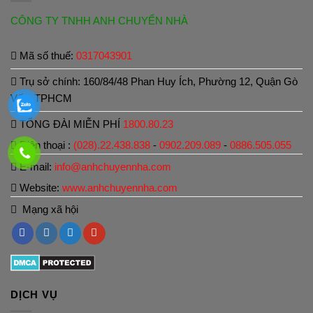
CÔNG TY TNHH ANH CHUYỂN NHÀ
Mã số thuế:
0317043901
Trụ sở chính: 160/84/48 Phan Huy Ích, Phường 12, Quận Gò
Vấp, TPHCM
TỔNG ĐÀI MIỄN PHÍ
1800.80.23
Điện thoại :
(028).22.438.838
-
0902.209.089
-
0886.505.055
E-mail:
info@anhchuyennha.com
Website:
www.anhchuyennha.com
Mạng xã hội
DỊCH VỤ