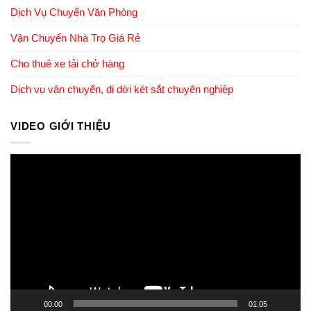
Dịch Vụ Chuyển Văn Phòng
Vận Chuyển Nhà Trọ Giá Rẻ
Cho thuê xe tải chở hàng
Dịch vụ vận chuyển, di dời két sắt chuyên nghiệp
VIDEO GIỚI THIỆU
Trình
chơi
Video
00:00
01:05