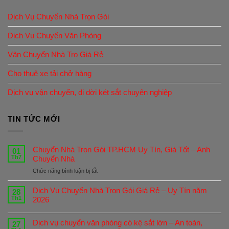
Dịch Vụ Chuyển Nhà Trọn Gói
Dịch Vụ Chuyển Văn Phòng
Vận Chuyển Nhà Trọ Giá Rẻ
Cho thuê xe tải chở hàng
Dịch vụ vận chuyển, di dời két sắt chuyên nghiệp
TIN TỨC MỚI
Chuyển Nhà Trọn Gói TP.HCM Uy Tín, Giá Tốt – Anh
01
Th7
Chuyển Nhà
ở
Chức năng bình luận bị tắt
Chuyển
Nhà
Dịch Vụ Chuyển Nhà Trọn Gói Giá Rẻ – Uy Tín năm
28
Trọn
Th1
2026
Gói
TP.HCM
Dịch vụ chuyển văn phòng có kệ sắt lớn – An toàn,
Uy
27