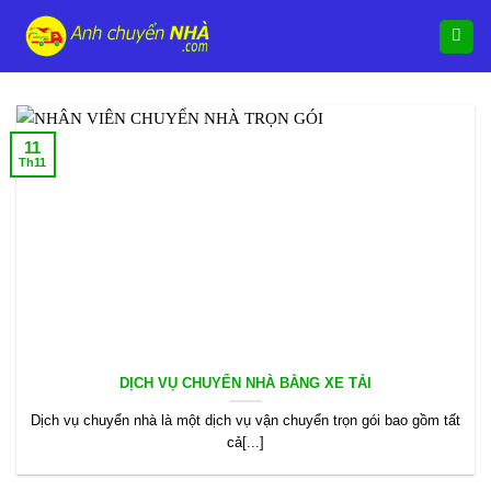
Chuyển
đến
nội
dung
11
Th11
DỊCH VỤ CHUYỂN NHÀ BẰNG XE TẢI
Dịch vụ chuyển nhà là một dịch vụ vận chuyển trọn gói bao gồm tất
cả[...]