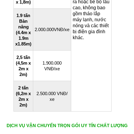
ra hoặc bê bộ lầu
x 1,8m)
cao, không bao
gồm tháo lắp
1.9 tấn
máy lạnh, nước
Bàn
nóng và các thiết
nâng
2.000.000VNĐ/xe
bị điện gia đình
(
4.4m x
khác.
1.9m
x1.85m)
2,5 tấn
(4,5m x
1.900.000
2m x
VNĐ/xe
2m)
2 tấn
(6,2m x
2.500.000 VNĐ/
2m x
xe
2m)
DỊCH VỤ VẬN CHUYỂN TRỌN GÓI UY TÍN CHẤT LƯỢNG