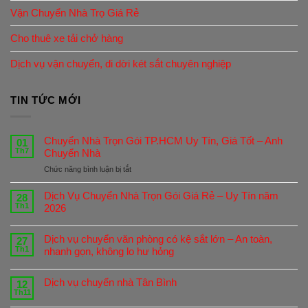
Vận Chuyển Nhà Trọ Giá Rẻ
Cho thuê xe tải chở hàng
Dịch vụ vận chuyển, di dời két sắt chuyên nghiệp
TIN TỨC MỚI
Chuyển Nhà Trọn Gói TP.HCM Uy Tín, Giá Tốt – Anh
01
Th7
Chuyển Nhà
ở
Chức năng bình luận bị tắt
Chuyển
Nhà
Dịch Vụ Chuyển Nhà Trọn Gói Giá Rẻ – Uy Tín năm
28
Trọn
Th1
2026
Gói
TP.HCM
Dịch vụ chuyển văn phòng có kệ sắt lớn – An toàn,
Uy
27
Th1
nhanh gọn, không lo hư hỏng
Tín,
Giá
Tốt
Dịch vụ chuyển nhà Tân Bình
12
–
Th11
Anh