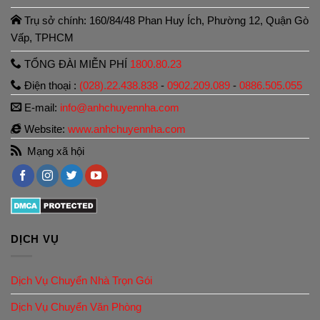
Trụ sở chính: 160/84/48 Phan Huy Ích, Phường 12, Quận Gò
Vấp, TPHCM
TỔNG ĐÀI MIỄN PHÍ
1800.80.23
Điện thoại :
(028).22.438.838
-
0902.209.089
-
0886.505.055
E-mail:
info@anhchuyennha.com
Website:
www.anhchuyennha.com
Mạng xã hội
DỊCH VỤ
Dịch Vụ Chuyển Nhà Trọn Gói
Dịch Vụ Chuyển Văn Phòng