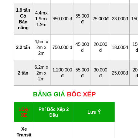
1.9 tấn
4.4mx
Có
55.000
1.9mx
950.000 đ
25.000đ
23.000đ
15
Bàn
đ
1.9m
nâng
4,5m x
45.000
20.000
15
2.2 tấn
2m x
750.000 đ
18.000đ
đ
đ
đ
2m
6,2m x
1.200.000
55.000
30.000
20
2 tấn
2m x
25.000đ
đ
đ
đ
đ
2m
BẢNG GIÁ
BỐC XẾP
LOẠI
Phí Bốc Xếp 2
L ưu Ý
XE
Đầu
Xe
Transit