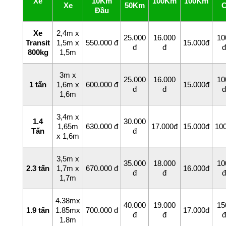
Xe
10Km
100Km
100Km
Xe
50Km
Đầu
Xe
2,4m x
25.000
16.000
10
Transit
1,5m x
550.000 đ
15.000đ
đ
đ
đ
800kg
1,5m
3m x
25.000
16.000
10
1 tấn
1,6m x
600.000 đ
15.000đ
đ
đ
đ
1,6m
3,4m x
1.4
30.000
1,65m
630.000 đ
17.000đ
15.000đ
10
Tấn
đ
x 1,6m
3,5m x
35.000
18.000
10
2.3 tấn
1,7m x
670.000 đ
16.000đ
đ
đ
đ
1,7m
4.38mx
40.000
19.000
15
1.9 tấn
1.85mx
700.000 đ
17.000đ
đ
đ
đ
1.8m