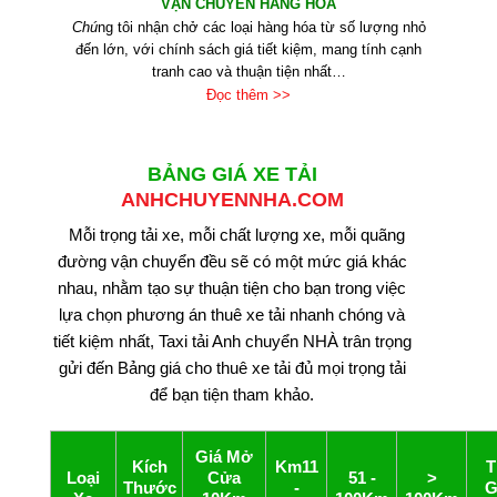
VẬN CHUYỂN HÀNG HÓA
Chú
ng tôi nhận chở các loại hàng hóa từ số lượng nhỏ
đến lớn, với chính sách giá tiết kiệm, mang tính cạnh
tranh cao và thuận tiện nhất…
Đọc thêm >>
BẢNG GIÁ
XE TẢI
ANHCHUYENNHA.COM
Mỗi trọng tải xe, mỗi chất lượng xe, mỗi quãng
đường vận chuyển đều sẽ có một mức giá khác
nhau, nhằm tạo sự thuận tiện cho bạn trong việc
lựa chọn phương án thuê xe tải nhanh chóng và
tiết kiệm nhất, Taxi tải Anh chuyển NHÀ trân trọng
gửi đến Bảng giá cho thuê xe tải đủ mọi trọng tải
để bạn tiện tham khảo.
Giá Mở
Kích
Km11
T
Loại
Cửa
5 1 -
>
Thước
-
G