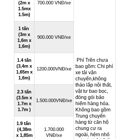
(2m x
700.000 VNĐ/xe
1.5mx
1.5m)
1 tấn
(3m x
900.000 VNĐ/xe
1,6m x
1,6m)
1.4 tấn
Phí Trên chưa
(
3,4m x
bao gồm: Chi phí
1200.000VNĐ/xe
1,65m x
xe tải vận
1,6m)
chuyển,không
tháo lắp nội thất,
vật tư bao bọc,
2.3 tấn
đóng gói bảo
(3.5m x
1.500.000VNĐ/xe
1.7m x
hiểm hàng hóa.
1.7m )
Không bao gồm
Trung chuyển
hàng từ căn hộ
1.9 tấn
chung cư ra
(4,38m
1.700.000
ngoài, hẻm nhỏ
x 1,85m
VNĐ/xe